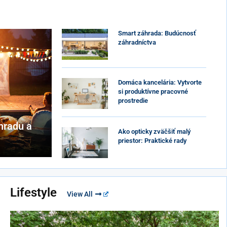
Smart záhrada: Budúcnosť
záhradníctva
Domáca kancelária: Vytvorte
si produktívne pracovné
prostredie
áhradu a
Ako opticky zväčšiť malý
priestor: Praktické rady
Lifestyle
View All