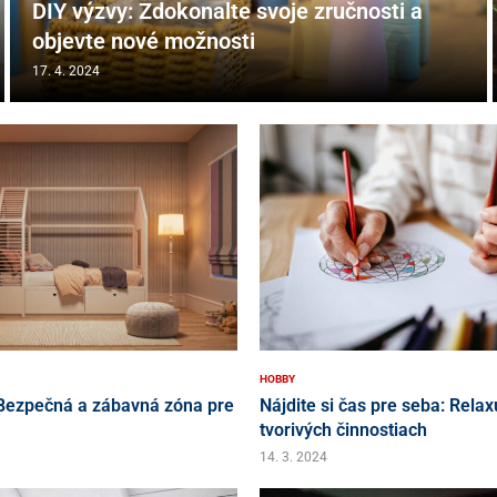
DIY výzvy: Zdokonalte svoje zručnosti a
objevte nové možnosti
17. 4. 2024
HOBBY
 Bezpečná a zábavná zóna pre
Nájdite si čas pre seba: Relaxu
tvorivých činnostiach
14. 3. 2024