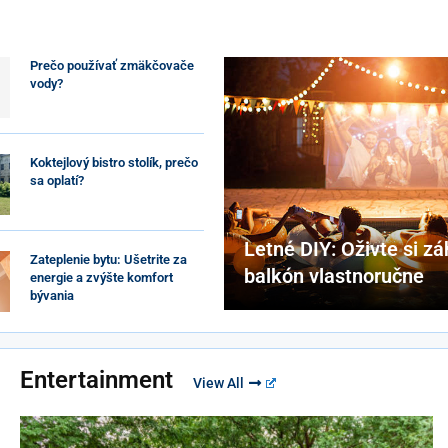
Prečo používať zmäkčovače
vody?
Koktejlový bistro stolík, prečo
sa oplatí?
Letné DIY: Oživte si z
Zateplenie bytu: Ušetrite za
balkón vlastnoručne
energie a zvýšte komfort
bývania
Entertainment
View All