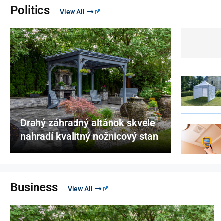
Politics
View All
Drahý záhradný altánok skvele
nahradí kvalitný nožnicový stan
Business
View All