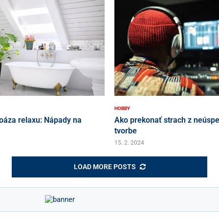
HOBBY
oáza relaxu: Nápady na
Ako prekonať strach z neúspe
tvorbe
15. 2. 2024
LOAD MORE POSTS