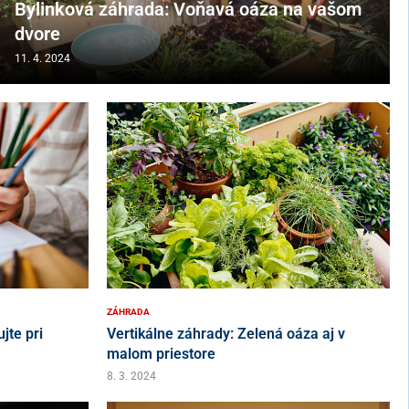
Bylinková záhrada: Voňavá oáza na vašom
dvore
11. 4. 2024
ZÁHRADA
jte pri
Vertikálne záhrady: Zelená oáza aj v
malom priestore
8. 3. 2024