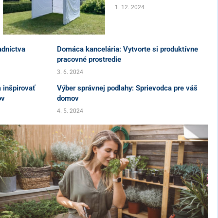
1. 12. 2024
adníctva
Domáca kancelária: Vytvorte si produktívne
pracovné prostredie
3. 6. 2024
 inšpirovať
Výber správnej podlahy: Sprievodca pre váš
ov
domov
4. 5. 2024