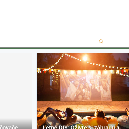
kčovače
Letné DIY: Oživte si záhradu a