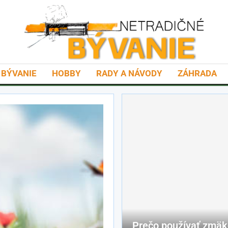
BÝVANIE
HOBBY
RADY A NÁVODY
ZÁHRADA
Prečo používať zmä