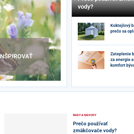
vody?
Koktejlový bi
prečo sa opl
Bývanie
Zateplenie b
INŠPIROVAŤ
za energie a
komfort býv
RADY A NÁVODY
Prečo používať
zmäkčovače vody?