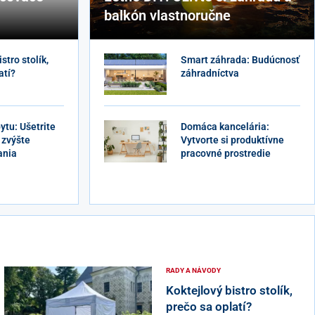
balkón vlastnoručne
stro stolík,
Smart záhrada: Budúcnosť
atí?
záhradníctva
Rady a Návo
ytu: Ušetrite
Domáca kancelária:
 zvýšte
Vytvorte si produktívne
ania
pracovné prostredie
RADY A NÁVODY
Koktejlový bistro stolík,
prečo sa oplatí?