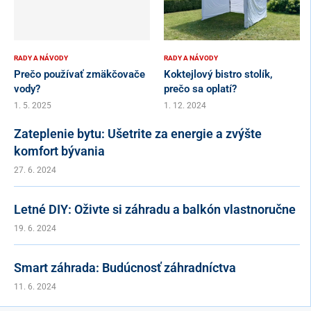
RADY A NÁVODY
RADY A NÁVODY
Prečo používať zmäkčovače
Koktejlový bistro stolík,
vody?
prečo sa oplatí?
1. 5. 2025
1. 12. 2024
Zateplenie bytu: Ušetrite za energie a zvýšte
komfort bývania
27. 6. 2024
Letné DIY: Oživte si záhradu a balkón vlastnoručne
19. 6. 2024
Smart záhrada: Budúcnosť záhradníctva
11. 6. 2024