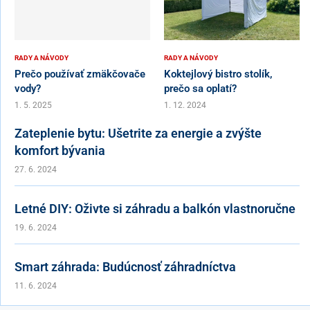
RADY A NÁVODY
RADY A NÁVODY
Prečo používať zmäkčovače
Koktejlový bistro stolík,
vody?
prečo sa oplatí?
1. 5. 2025
1. 12. 2024
Zateplenie bytu: Ušetrite za energie a zvýšte
komfort bývania
27. 6. 2024
Letné DIY: Oživte si záhradu a balkón vlastnoručne
19. 6. 2024
Smart záhrada: Budúcnosť záhradníctva
11. 6. 2024