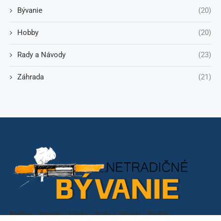
Bývanie
(20)
Hobby
(20)
Rady a Návody
(23)
Záhrada
(21)
Bydlení - Interiér - Stavba - Rady a Návody - Reality