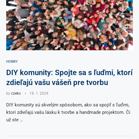
HOBBY
DIY komunity: Spojte sa s ľuďmi, ktorí
zdieľajú vašu vášeň pre tvorbu
by
czeko
18. 1. 2024
DIY komunity sú skvelým spôsobom, ako sa spojiť s ľuďmi,
ktorí zdieľajú vašu lásku k tvorbe a handmade projektom. Či
už ste …