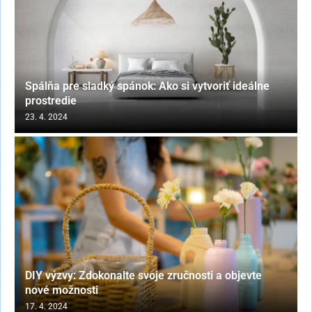
Spálňa pre sladký spánok: Ako si vytvoriť ideálne
prostredie
23. 4. 2024
DIY výzvy: Zdokonalte svoje zručnosti a objevte
nové možnosti
17. 4. 2024