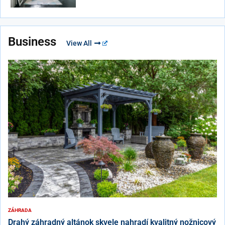
Business
View All
ZÁHRADA
Drahý záhradný altánok skvele nahradí kvalitný nožnicový