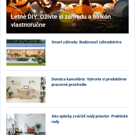
Letné DIY: Oživte si záhradu a balkón
vlastnoručne
Smart záhrada: Budúcnosť záhradníctva
Domáca kancelária: Vytvorte si produktívne
pracovné prostredie
Ako opticky zväčšiť malý priestor: Praktické
rady