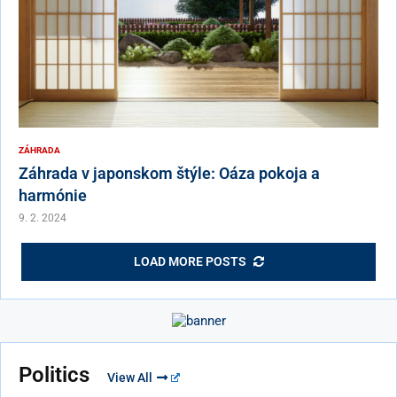
ZÁHRADA
Záhrada v japonskom štýle: Oáza pokoja a
harmónie
9. 2. 2024
LOAD MORE POSTS
Politics
View All