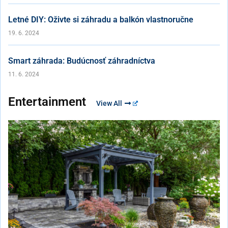
Letné DIY: Oživte si záhradu a balkón vlastnoručne
19. 6. 2024
Smart záhrada: Budúcnosť záhradníctva
11. 6. 2024
Entertainment
View All