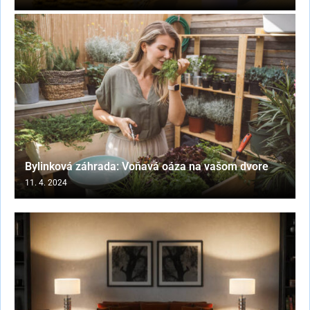
Bylinková záhrada: Voňavá oáza na vašom dvore
11. 4. 2024