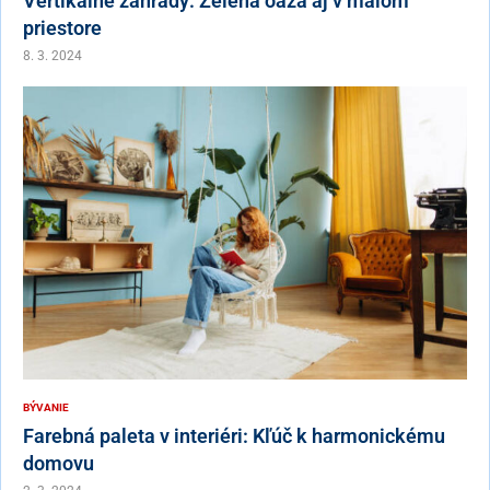
Vertikálne záhrady: Zelená oáza aj v malom
priestore
8. 3. 2024
BÝVANIE
Farebná paleta v interiéri: Kľúč k harmonickému
domovu