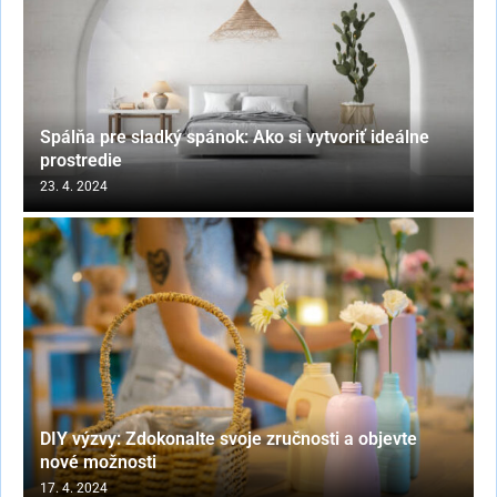
Spálňa pre sladký spánok: Ako si vytvoriť ideálne
prostredie
23. 4. 2024
DIY výzvy: Zdokonalte svoje zručnosti a objevte
nové možnosti
17. 4. 2024