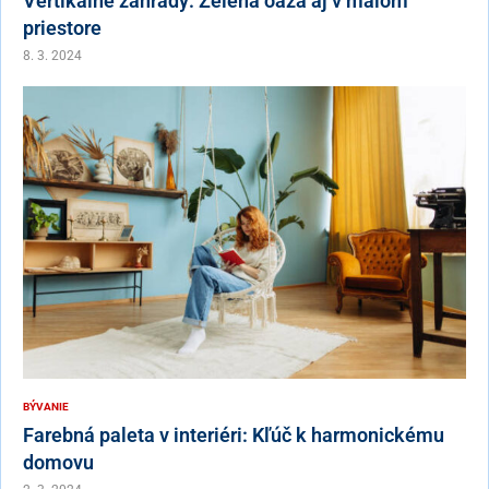
Vertikálne záhrady: Zelená oáza aj v malom
priestore
8. 3. 2024
BÝVANIE
Farebná paleta v interiéri: Kľúč k harmonickému
domovu