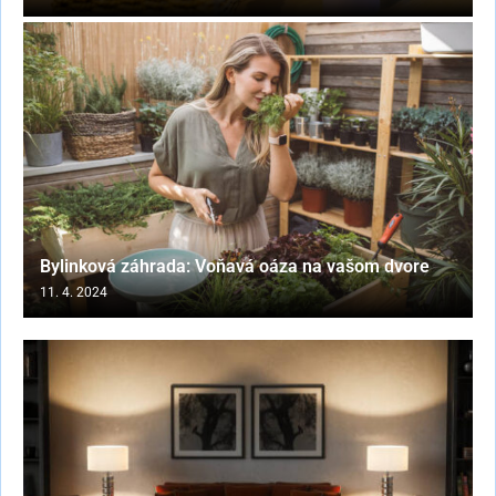
Bylinková záhrada: Voňavá oáza na vašom dvore
11. 4. 2024