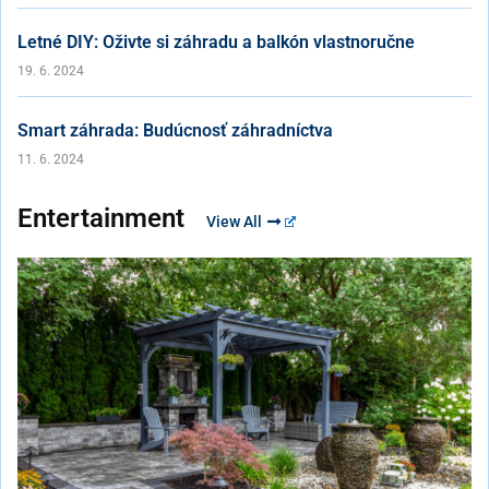
Letné DIY: Oživte si záhradu a balkón vlastnoručne
19. 6. 2024
Smart záhrada: Budúcnosť záhradníctva
11. 6. 2024
Entertainment
View All