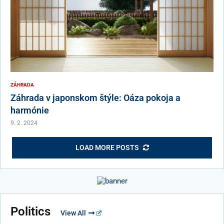
ZÁHRADA
Záhrada v japonskom štýle: Oáza pokoja a
harmónie
9. 2. 2024
LOAD MORE POSTS
Politics
View All