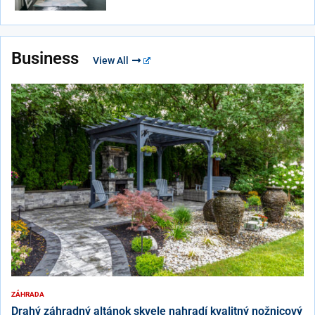
Business
View All
ZÁHRADA
Drahý záhradný altánok skvele nahradí kvalitný nožnicový