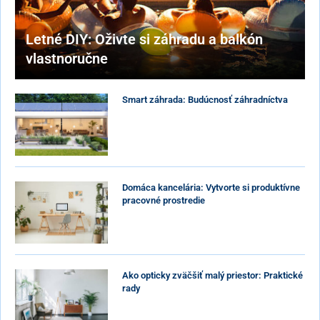
Letné DIY: Oživte si záhradu a balkón
vlastnoručne
Smart záhrada: Budúcnosť záhradníctva
Domáca kancelária: Vytvorte si produktívne
pracovné prostredie
Ako opticky zväčšiť malý priestor: Praktické
rady