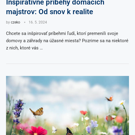
Inšpiratívne príbehy domácich
majstrov: Od snov k realite
by
czeko
16. 5. 2024
Chcete sa inšpirovať príbehmi ľudí, ktorí premenili svoje
domovy a záhrady na úžasné miesta? Pozrime sa na niektoré
z nich, ktoré vás …