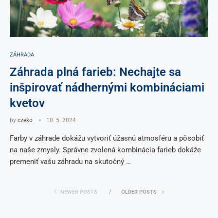
ZÁHRADA
Záhrada plná farieb: Nechajte sa
inšpirovať nádhernými kombináciami
kvetov
by
czeko
10. 5. 2024
Farby v záhrade dokážu vytvoriť úžasnú atmosféru a pôsobiť
na naše zmysly. Správne zvolená kombinácia farieb dokáže
premeniť vašu záhradu na skutočný …
NEWER POSTS
OLDER POSTS