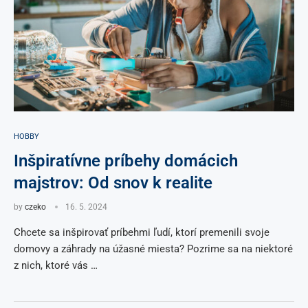
HOBBY
Inšpiratívne príbehy domácich
majstrov: Od snov k realite
by
czeko
16. 5. 2024
Chcete sa inšpirovať príbehmi ľudí, ktorí premenili svoje
domovy a záhrady na úžasné miesta? Pozrime sa na niektoré
z nich, ktoré vás …