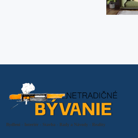
Bydlení - Interiér - Stavba - Rady a Návody - Reality