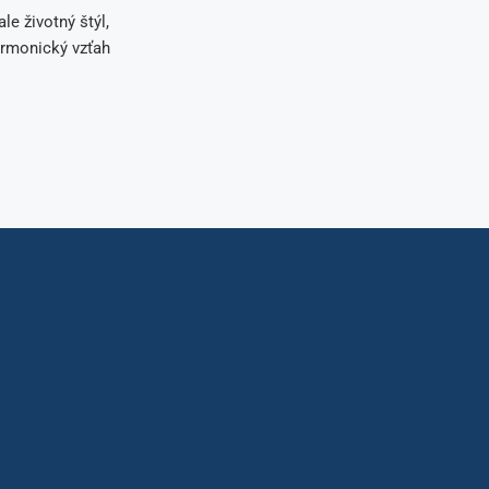
le životný štýl,
armonický vzťah