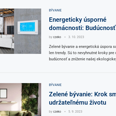
BÝVANIE
Energeticky úsporné
domácnosti: Budúcnosť
by
czeko
3. 10. 2023
Zelené bývanie a energetická úspora s
len trendy. Sú to nevyhnutné kroky pre 
budúcnosť a zníženie našej ekologicke
BÝVANIE
Zelené bývanie: Krok s
udržateľnému životu
by
czeko
5. 9. 2023