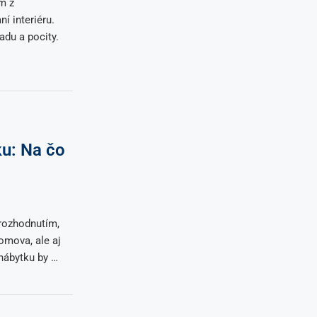
m z
í interiéru.
adu a pocity.
u: Na čo
rozhodnutím,
omova, ale aj
nábytku by …