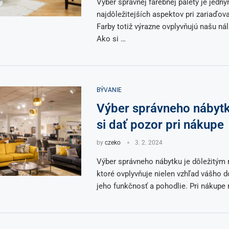
Výber správnej farebnej palety je jedný
najdôležitejších aspektov pri zariaďovan
Farby totiž výrazne ovplyvňujú našu nál
Ako si …
BÝVANIE
Výber správneho nábytk
si dať pozor pri nákupe
by
czeko
3. 2. 2024
Výber správneho nábytku je dôležitým 
ktoré ovplyvňuje nielen vzhľad vášho d
jeho funkčnosť a pohodlie. Pri nákupe 