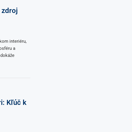
 zdroj
om interiéru,
osféru a
 dokáže
i: Kľúč k