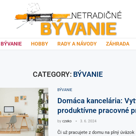
BÝVANIE
HOBBY
RADY A NÁVODY
ZÁHRADA
CATEGORY:
BÝVANIE
BÝVANIE
Domáca kancelária: Vytv
produktívne pracovné p
by
czeko
3. 6. 2024
Či už pracujete z domu na plný úväzok 