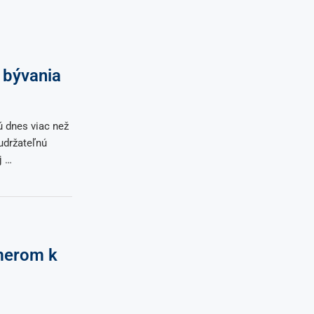
 bývania
ú dnes viac než
udržateľnú
j …
merom k