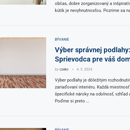
občas, dobre zorganizovaný a inšpiratí
kútik je nevyhnutnosťou. Pozrime sa n
BÝVANIE
Výber správnej podlahy
Sprievodca pre váš do
by
czeko
4. 5. 2024
Výber podlahy je dôležitým rozhodnutí
zariaďovaní interiéru. Každá miestnos
špecifické nároky na odolnosť, vzhľad 
Poďme si preto …
BÝVANIE