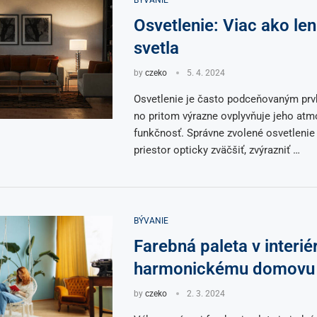
Osvetlenie: Viac ako len
svetla
by
czeko
5. 4. 2024
Osvetlenie je často podceňovaným prvk
no pritom výrazne ovplyvňuje jeho atm
funkčnosť. Správne zvolené osvetlenie
priestor opticky zväčšiť, zvýrazniť …
BÝVANIE
Farebná paleta v interiér
harmonickému domovu
by
czeko
2. 3. 2024