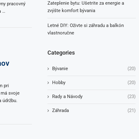
Zateplenie bytu: Ušetrite za energie a
vny pracovný
zvýšte komfort bývania
a …
Letné DIY: Oživte si záhradu a balkón
vlastnoručne
:
Categories
mov
Bývanie
(20)
Hobby
(20)
m pri
ť má svoje
Rady a Návody
(23)
a údržbu.
Záhrada
(21)