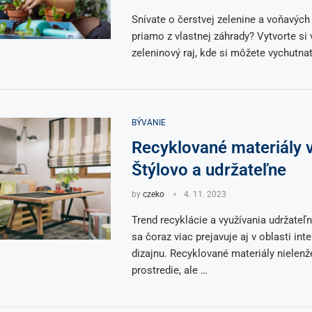
Snívate o čerstvej zelenine a voňavých
priamo z vlastnej záhrady? Vytvorte si 
zeleninový raj, kde si môžete vychutnať
BÝVANIE
Recyklované materiály v 
Štýlovo a udržateľne
by
czeko
4. 11. 2023
Trend recyklácie a využívania udržateľ
sa čoraz viac prejavuje aj v oblasti int
dizajnu. Recyklované materiály nielenže
prostredie, ale …