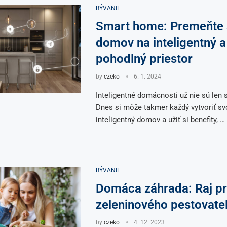
BÝVANIE
Smart home: Premeňte 
domov na inteligentný a
pohodlný priestor
by
czeko
6. 1. 2024
Inteligentné domácnosti už nie sú len sc
Dnes si môže takmer každý vytvoriť svo
inteligentný domov a užiť si benefity, …
BÝVANIE
Domáca záhrada: Raj pr
zeleninového pestovate
by
czeko
4. 12. 2023