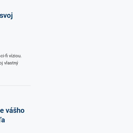
svoj
i-fi víziou.
j vlastný
e vášho
ľa