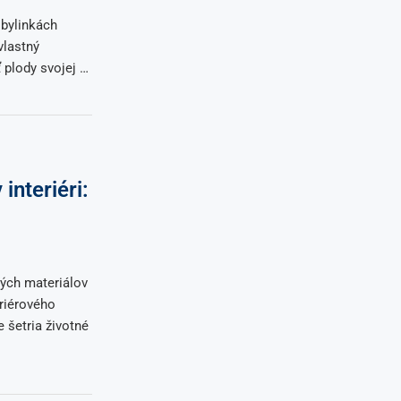
 bylinkách
vlastný
 plody svojej …
interiéri:
ných materiálov
eriérového
 šetria životné