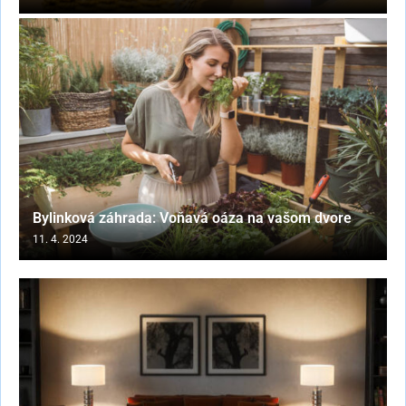
Bylinková záhrada: Voňavá oáza na vašom dvore
11. 4. 2024