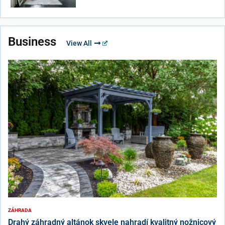
Business
View All
ZÁHRADA
Drahý záhradný altánok skvele nahradí kvalitný nožnicový