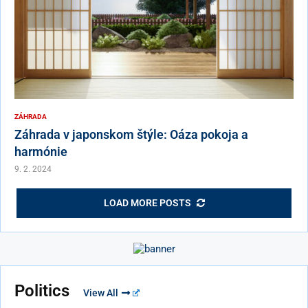
ZÁHRADA
Záhrada v japonskom štýle: Oáza pokoja a
harmónie
9. 2. 2024
LOAD MORE POSTS
Politics
View All