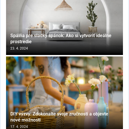
Spálňa pre sladký spánok: Ako si vytvoriť ideálne
prostredie
23. 4. 2024
DIY výzvy: Zdokonalte svoje zručnosti a objevte
nové možnosti
17. 4. 2024