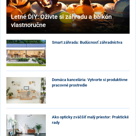
Letné DIY: Oživte si záhradu a balkón
vlastnoručne
Smart záhrada: Budúcnosť záhradníctva
Domáca kancelária: Vytvorte si produktívne
pracovné prostredie
Ako opticky zväčšiť malý priestor: Praktické
rady