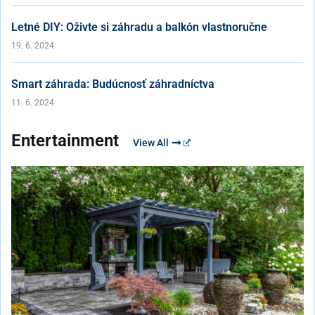
Letné DIY: Oživte si záhradu a balkón vlastnoručne
19. 6. 2024
Smart záhrada: Budúcnosť záhradníctva
11. 6. 2024
Entertainment
View All