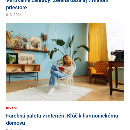
Vertikálne záhrady: Zelená oáza aj v malom
priestore
8. 3. 2024
BÝVANIE
Farebná paleta v interiéri: Kľúč k harmonickému
domovu