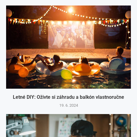
Letné DIY: Oživte si záhradu a balkón vlastnoručne
19. 6. 2024