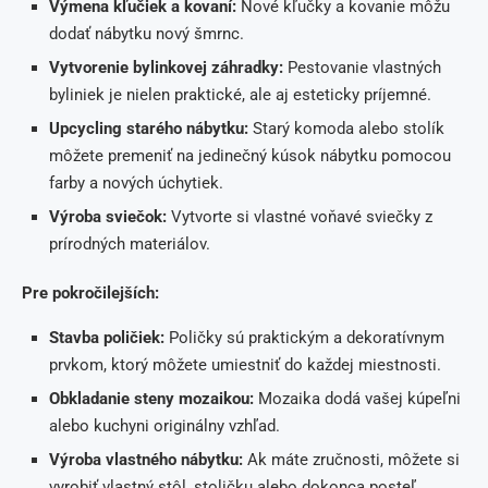
Výmena kľučiek a kovaní:
Nové kľučky a kovanie môžu
dodať nábytku nový šmrnc.
Vytvorenie bylinkovej záhradky:
Pestovanie vlastných
byliniek je nielen praktické, ale aj esteticky príjemné.
Upcycling starého nábytku:
Starý komoda alebo stolík
môžete premeniť na jedinečný kúsok nábytku pomocou
farby a nových úchytiek.
Výroba sviečok:
Vytvorte si vlastné voňavé sviečky z
prírodných materiálov.
Pre pokročilejších:
Stavba poličiek:
Poličky sú praktickým a dekoratívnym
prvkom, ktorý môžete umiestniť do každej miestnosti.
Obkladanie steny mozaikou:
Mozaika dodá vašej kúpeľni
alebo kuchyni originálny vzhľad.
Výroba vlastného nábytku:
Ak máte zručnosti, môžete si
vyrobiť vlastný stôl, stoličku alebo dokonca posteľ.