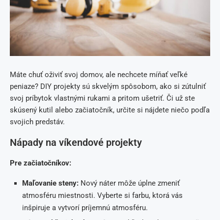
Máte chuť oživiť svoj domov, ale nechcete míňať veľké
peniaze? DIY projekty sú skvelým spôsobom, ako si zútulniť
svoj príbytok vlastnými rukami a pritom ušetriť. Či už ste
skúsený kutil alebo začiatočník, určite si nájdete niečo podľa
svojich predstáv.
Nápady na víkendové projekty
Pre začiatočníkov:
Maľovanie steny:
Nový náter môže úplne zmeniť
atmosféru miestnosti. Vyberte si farbu, ktorá vás
inšpiruje a vytvorí príjemnú atmosféru.