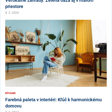
Vertikálne záhrady: Zelená oáza aj v malom
priestore
8. 3. 2024
BÝVANIE
Farebná paleta v interiéri: Kľúč k harmonickému
domovu