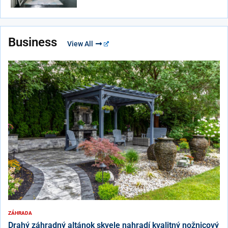
Business
View All
ZÁHRADA
Drahý záhradný altánok skvele nahradí kvalitný nožnicový