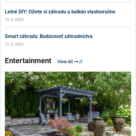
Letné DIY: Oživte si záhradu a balkón vlastnoručne
19. 6. 2024
Smart záhrada: Budúcnosť záhradníctva
11. 6. 2024
Entertainment
View All