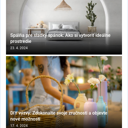
Spálňa pre sladký spánok: Ako si vytvoriť ideálne
prostredie
23. 4. 2024
DIY výzvy: Zdokonalte svoje zručnosti a objevte
nové možnosti
17. 4. 2024