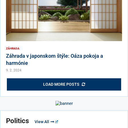
ZÁHRADA
Záhrada v japonskom štýle: Oáza pokoja a
harmónie
9. 2. 2024
LOAD MORE POSTS
Politics
View All