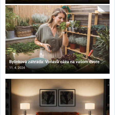
Bylinková záhrada: Voňavá oáza na vašom dvore
11. 4. 2024