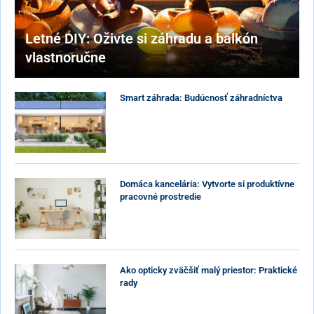
Letné DIY: Oživte si záhradu a balkón
vlastnoručne
Smart záhrada: Budúcnosť záhradníctva
Domáca kancelária: Vytvorte si produktívne
pracovné prostredie
Ako opticky zväčšiť malý priestor: Praktické
rady